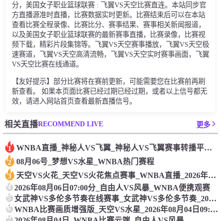
分，美国女子职业篮球联赛 : 飞翼VS天空比赛直连。本站同步官
方直播源准时直播，比赛数据实时更新。比赛结束后可以在本站
查看比赛全程录像、比赛比分、赛事结果、赛事相关新闻报道，
以及美国女子职业篮球联赛的最新赛事直播，比赛录像，比赛视
频下载，精彩片段集锦等。飞翼VS天空赛事播放，飞翼VS天空极
速赛道，飞翼VS天空高清流畅，飞翼VS天空实时赛事画面，飞翼
VS天空比赛在线通道。
【友好提示】部分比赛将在赛前更新，可能需要您在比赛前再刷
新查看。 如果本页面比赛已经过期已经过期，或者以上信号都无
效，请进入网站首页查看最新直播信号。
RECOMMEND LIVE
相关直播
更多
WNBA直播_神秘人VS飞翼_神秘人VS飞翼赛事转播平台_2026年08月06日
1
08月06号_梦想VS水星_WNBA热门赛程
2
天空VS火花_天空VS火花焦点赛事_WNBA直播_2026年08月06号
3
4
2026年08月06日07:00分_自由人VS风暴_WNBA便携观赛
5
女武神VS多伦多节奏在线赛事_女武神VS多伦多节奏_2026年08月05日10:00分_WNBA直播
6
WNBA比赛画质增强版_天空VS水星_2026年08月04日09:00分
7
2026年08月04日_WNBA比赛云端_自由人VS风暴