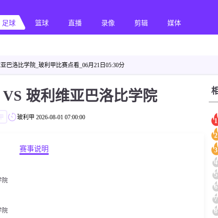
足球
篮球
直播
录像
剪辑
媒体
巴洛比学院_玻利甲比赛点看_06月21日05:30分
 VS 玻利维亚巴洛比学院
甲
玻利甲
2026-08-01 07:00:00
1
2
赛事说明
3
4
5
学院
6
7
8
学院