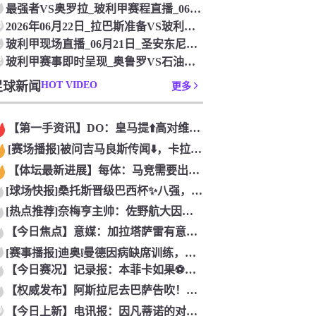
最强者VS奥罗拉_玻利甲赛程直播_06月21日
0
2026年06月22日_拉巴斯准备VS玻利瓦尔_玻利甲多源直播
1
玻利甲现场直播_06月21日_圣安东尼奥布鲁布鲁VS布鲁明
2
玻利甲赛事即时呈现_奥鲁罗VS石油独立_06月22日06:00分
足球新闻
HOT VIDEO
更多
【第一手资讯】DO：皇马提⬆️高对维尼修斯续约报价，新报价能
[赛场播报]被问吉马良斯传闻⬇️，卡拉菲奥里：官宣了吗？没有
【体坛最新进展】每体：马竞需要出售⭐球员回笼资金，莫利纳和鲁
[球场快报]桑托斯晋级巴西杯✨八强，内马尔替补登场送制胜助❗
[热点推荐]奈梅亨主帅：佐野航大因为即将转会而不⚽想上场，这
【今日焦点】意媒：加拉塔萨雷有意莱奥但没➡️有报价，米兰要价
[赛事播报]迪奥❕曼德因病缺席训练，莱比锡总监：情况好转后必
【今日赛况】记录报：本菲卡如果⚽晋级欧联杯将成⬅️为⬆️种子
【权威发布】阿斯拉尼去巴萨告吹！每体：❗球员不愿等待或⬅️巴
0
【今日上新】电讯报：因凡蒂诺的对手们信心大增，各方势力决意推