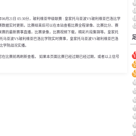
9
1
1
6月21日 05:30分，玻利维亚甲级联赛 : 皇家托马亚波VS玻利维亚巴洛比学
赛数据实时更新。比赛结束后可以在本站查看比赛全程录像、比赛比分、赛
1
联赛的最新赛事直播，比赛录像，比赛视频下载，精彩片段集锦等。皇家托
托马亚波VS玻利维亚巴洛比学院实时赛事，皇家托马亚波VS玻利维亚巴洛
洛比学院战况实播。
1
您在比赛前再刷新查看。 如果本页面比赛已经过期已经过期，或者以上信号
2
3
4
5
6
7
8
9
1