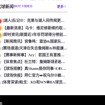
篮球新闻
HOT VIDEO
更多
[湖人]队记⚾：克莱与湖人间传闻更像独行侠抬价 他与球队年轻
【最新消息】马卡：维尼修斯续约取得非常积极的进展 迪奥曼德交
[即时资讯]联盟近3年非罚球得分榜前十：❗亚历山大居首❗ 约
【新闻简讯】宫鲁鸣：篮协&国家队与留洋球⬇️员保持积极沟通
[赛场速递]天津在失去詹姆斯&林庭谦后即战力明显下降 引⚽入
【赛事新鲜事】Ary：若国王有意推动签约⭐⬅️ 威少对重返国
【体育焦点】杜兰特：詹姆斯球✌️迷总破防 就因为我⚽抢了2个
【球场观察】真Shams是你同事~E⬇️SPN名⬆️记被假S
【球场快报】拜仁官方➡️祝乌尔⚾赖希38岁生日快乐，球员出战
[体育深读]帕戈：KD和WN⚽BA球员➡️训练的时间比和队友
0
图