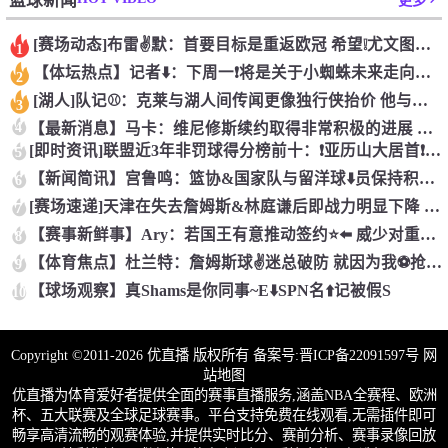
篮球新闻
更多
[赛场动态]布雷✌️默：首要目标是重返欧冠 希望❕尤文图斯回
1
【体坛热点】记者⬇️：下周一❗将是关于小蜘蛛未来走向关键一天
2
[湖人]队记⚾：克莱与湖人间传闻更像独行侠抬价 他与球队年轻
3
4
【最新消息】马卡：维尼修斯续约取得非常积极的进展 迪奥曼德交
[即时资讯]联盟近3年非罚球得分榜前十：❗亚历山大居首❗ 约
5
【新闻简讯】宫鲁鸣：篮协&国家队与留洋球⬇️员保持积极沟通
6
[赛场速递]天津在失去詹姆斯&林庭谦后即战力明显下降 引⚽入
7
【赛事新鲜事】Ary：若国王有意推动签约⭐⬅️ 威少对重返国
8
【体育焦点】杜兰特：詹姆斯球✌️迷总破防 就因为我⚽抢了2个
9
【球场观察】真Shams是你同事~E⬇️SPN名⬆️记被假S
10
Copyright ©2011-2026 优直播 版权所有 备案号:
晋ICP备22091597号
网
站地图
优直播为体育爱好者提供全面的赛事直播服务,涵盖NBA全赛程、欧洲
杯、五大联赛及全球足球赛事。平台支持免费在线观看,无需插件即可
畅享高清流畅的观赛体验,并提供实时比分、赛前分析、赛事录像回放