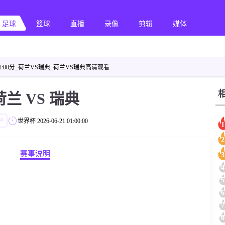
足球
篮球
直播
录像
剪辑
媒体
01:00分_荷兰VS瑞典_荷兰VS瑞典高清观看
荷兰 VS 瑞典
杯
世界杯
2026-06-21 01:00:00
1
2
赛事说明
3
4
5
6
7
8