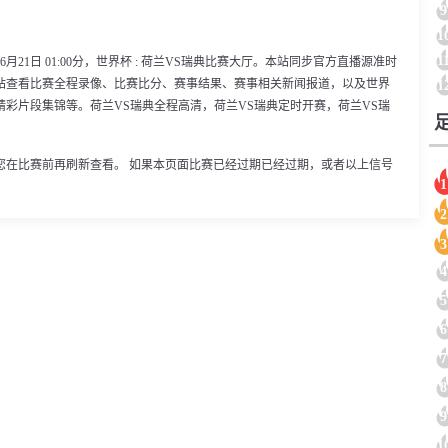
9
1
1
月21日 01:00分，世界杯 : 荷兰VS瑞典比赛大厅。本站同步官方直播源准时
站查看比赛全程录像、比赛比分、赛事结果、赛事相关新闻报道，以及世界
1
彩片段集锦等。荷兰VS瑞典全程高清，荷兰VS瑞典定时开赛，荷兰VS瑞
您在比赛前再刷新查看。 如果本页面比赛已经过期已经过期，或者以上信号
1
2
3
4
5
6
7
8
9
1