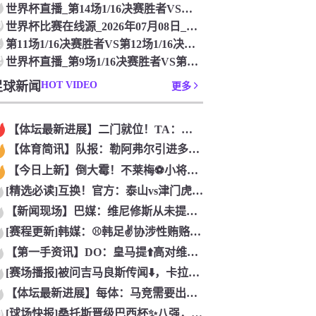
世界杯直播_第14场1/16决赛胜者VS第16场1/16决赛胜者_第14场1/16决赛胜者VS第16场1/16决赛胜者直通赛场_07月08号
0
世界杯比赛在线源_2026年07月08日_第13场1/16决赛胜者VS第15场1/16决赛胜者
1
第11场1/16决赛胜者VS第12场1/16决赛胜者_第11场1/16决赛胜者VS第12场1/16决赛胜者免费直击_2026年07月07日_世界杯直播
2
世界杯直播_第9场1/16决赛胜者VS第10场1/16决赛胜者精彩瞬间_第9场1/16决赛胜者VS第10场1/16决赛胜者_07月07日
足球新闻
HOT VIDEO
更多
【体坛最新进展】二门就位！TA：曼城签34岁门将鲁利，转会费
【体育简讯】队报：勒阿弗尔引进多名日本球⬅️员，贴合球队定位
【今日上新】倒大霉！不莱梅⚽小将库利巴利汽车的四个轮胎连同轮
[精选必读]互换！官方：泰山vs津门虎VAR改为梁松尚⬆️，
【新闻现场】巴媒：维尼修斯从未提过肖像权变动要求，总年收❗入
[赛程更新]韩媒：⚾韩足✌️协涉性贿赂裁判，或导致韩国⚽20
【第一手资讯】DO：皇马提⬆️高对维尼修斯续约报价，新报价能
[赛场播报]被问吉马良斯传闻⬇️，卡拉菲奥里：官宣了吗？没有
【体坛最新进展】每体：马竞需要出售⭐球员回笼资金，莫利纳和鲁
[球场快报]桑托斯晋级巴西杯✨八强，内马尔替补登场送制胜助❗
0