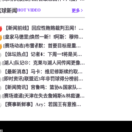
篮球新闻
HOT VIDEO
更多
【新闻前线】回应性贿赂裁判丑闻！韩❗国足协致歉：目前绝对不存
[皇家马德里]焕然一新！❗阿斯：穆帅在皇马推行穆氏新规，迟到
[赛场动态]布雷✌️默：首要目标是重返欧冠 希望❕尤文图斯回
【体坛热点】记者⬇️：下周一❗将是关于小蜘蛛未来走向关键一天
[湖人]队记⚾：克莱与湖人间传闻更像独行侠抬价 他与球队年轻
【最新消息】马卡：维尼修斯续约取得非常积极的进展 迪奥曼德交
[即时资讯]联盟近3年非罚球得分榜前十：❗亚历山大居首❗ 约
【新闻简讯】宫鲁鸣：篮协&国家队与留洋球⬇️员保持积极沟通
[赛场速递]天津在失去詹姆斯&林庭谦后即战力明显下降 引⚽入
【赛事新鲜事】Ary：若国王有意推动签约⭐⬅️ 威少对重返国
0
图